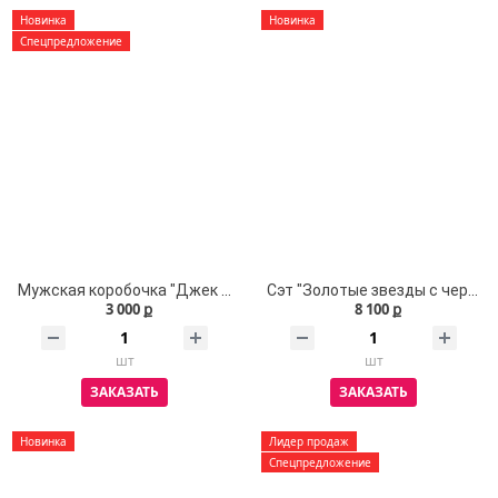
Новинка
Новинка
Спецпредложение
Мужская коробочка "Джек №1 черная с золотом" / Размер "L"
Сэт "Золотые звезды с черными шарами"
3 000 ք
8 100 ք
шт
шт
ЗАКАЗАТЬ
ЗАКАЗАТЬ
Новинка
Лидер продаж
Спецпредложение