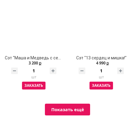
Сэт "Маша и Медведь с сердечком и надписью!"
Сэт "13 сердец и мишка!"
3 200 ք
4 990 ք
шт
шт
ЗАКАЗАТЬ
ЗАКАЗАТЬ
Показать ещё